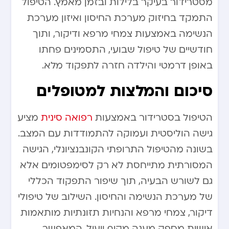
מסטרידור בעיקר בלילות ובזמן מאמץ. הטיפול
התמקד בחיזוק מערכת החיסון ואיזון מערכת
הנשימה באמצעות צמחי מרפא ודיקור, ותוך
חודשיים של טיפול שבועי, התסמינים פחתו
באופן דרמטי והילדה חזרה לתפקוד מלא.
סיכום והמלצות למטופלים
הטיפול בסטרידור באמצעות
רפואה סינית
מציע
גישה הוליסטית ועמוקה להתמודדות עם המצב.
בשונה מהטיפול התרופתי הקונבנציונלי, הגישה
המסורתית מתייחסת לא רק לסימפטומים אלא
גם לשורש הבעיה, תוך שיפור התפקוד הכללי
של מערכת הנשימה והחיסון. השילוב של טיפולי
דיקור, צמחי מרפא והנחיות תזונתיות מותאמות
אישית מספק מענה מקיף ויעיל, המאפשר